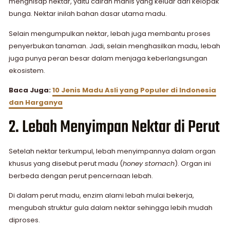
menghisap nektar, yaitu cairan manis yang keluar dari kelopak
bunga. Nektar inilah bahan dasar utama madu.
Selain mengumpulkan nektar, lebah juga membantu proses
penyerbukan tanaman. Jadi, selain menghasilkan madu, lebah
juga punya peran besar dalam menjaga keberlangsungan
ekosistem.
Baca Juga:
10 Jenis Madu Asli yang Populer di Indonesia
dan Harganya
2. Lebah Menyimpan Nektar di Perut
Setelah nektar terkumpul, lebah menyimpannya dalam organ
khusus yang disebut perut madu (
honey stomach
). Organ ini
berbeda dengan perut pencernaan lebah.
Di dalam perut madu, enzim alami lebah mulai bekerja,
mengubah struktur gula dalam nektar sehingga lebih mudah
diproses.