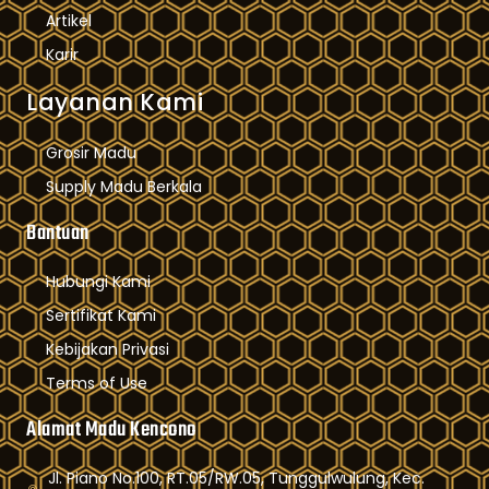
Artikel
Karir
Layanan Kami
Grosir Madu
Supply Madu Berkala
Bantuan
Hubungi Kami
Sertifikat Kami
Kebijakan Privasi
Terms of Use
Alamat Madu Kencono
Jl. Piano No.100, RT.05/RW.05, Tunggulwulung, Kec.