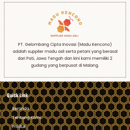
PT. Gelombang Cipta Inovasi (Madu Kencono)
adalah supplier madu asli serta petani yang berasal
dari Pati, Jawa Tengah dan kini kami memiliki 2
gudang yang berpusat di Malang.
Quick Link
Beranda
Tentang Kami
Produk