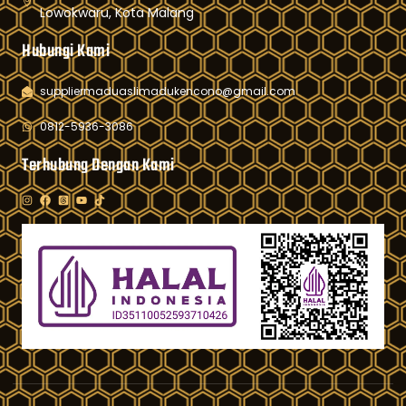
Lowokwaru, Kota Malang
Hubungi Kami
suppliermaduaslimadukencono@gmail.com
0812-5936-3086
Terhubung Dengan Kami