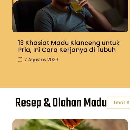
13 Khasiat Madu Klanceng untuk
Pria, Ini Cara Kerjanya di Tubuh
7 Agustus 2026
Resep & Olahan Madu
Lihat 