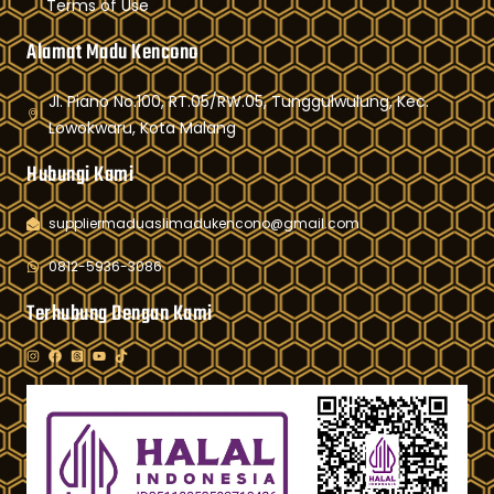
Terms of Use
Alamat Madu Kencono
Jl. Piano No.100, RT.05/RW.05, Tunggulwulung, Kec.
Lowokwaru, Kota Malang
Hubungi Kami
suppliermaduaslimadukencono@gmail.com
0812-5936-3086
Terhubung Dengan Kami