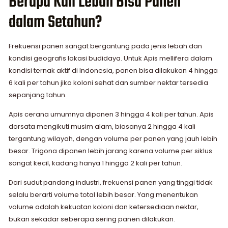
Berapa Kali Lebah Bisa Panen
dalam Setahun?
Frekuensi panen sangat bergantung pada jenis lebah dan
kondisi geografis lokasi budidaya. Untuk Apis mellifera dalam
kondisi ternak aktif di Indonesia, panen bisa dilakukan 4 hingga
6 kali per tahun jika koloni sehat dan sumber nektar tersedia
sepanjang tahun.
Apis cerana umumnya dipanen 3 hingga 4 kali per tahun. Apis
dorsata mengikuti musim alam, biasanya 2 hingga 4 kali
tergantung wilayah, dengan volume per panen yang jauh lebih
besar. Trigona dipanen lebih jarang karena volume per siklus
sangat kecil, kadang hanya 1 hingga 2 kali per tahun.
Dari sudut pandang industri, frekuensi panen yang tinggi tidak
selalu berarti volume total lebih besar. Yang menentukan
volume adalah kekuatan koloni dan ketersediaan nektar,
bukan sekadar seberapa sering panen dilakukan.