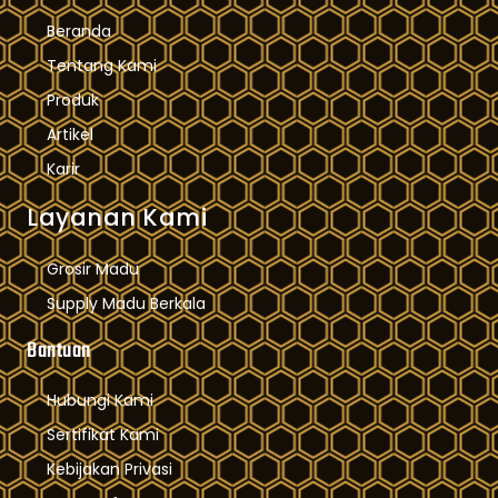
Beranda
Tentang Kami
Produk
Artikel
Karir
Layanan Kami
Grosir Madu
Supply Madu Berkala
Bantuan
Hubungi Kami
Sertifikat Kami
Kebijakan Privasi