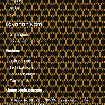
Produk
Artikel
Karir
Layanan Kami
Grosir Madu
Supply Madu Berkala
Bantuan
Hubungi Kami
Sertifikat Kami
Kebijakan Privasi
Terms of Use
Alamat Madu Kencono
Jl. Piano No.100, RT.05/RW.05, Tunggulwulung, Kec.