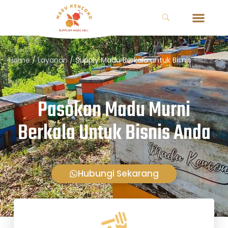
Home
/
Layanan
/
Supply Madu Berkala untuk Bisnis
Pasokan Madu Murni
Berkala Untuk Bisnis Anda
Hubungi Sekarang