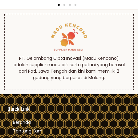
PT. Gelombang Cipta Inovasi (Madu Kencono)
adalah supplier madu asli serta petani yang berasal
dari Pati, Jawa Tengah dan kini kami memiliki 2
gudang yang berpusat di Malang.
Quick Link
Beranda
Tentang Kami