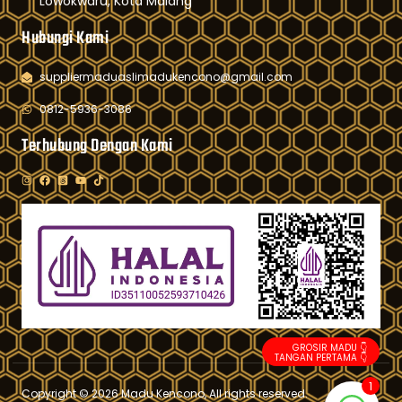
Lowokwaru, Kota Malang
Hubungi Kami
suppliermaduaslimadukencono@gmail.com
0812-5936-3086
Terhubung Dengan Kami
GROSIR MADU 👇
TANGAN PERTAMA 👇
1
Copyright © 2026 Madu Kencono, All rights reserved.