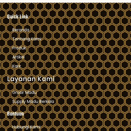
Quick Link
Beranda
Tentang Kami
Produk
Artikel
Karir
Layanan Kami
Grosir Madu
Supply Madu Berkala
Bantuan
Hubungi Kami