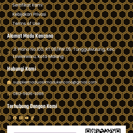
Sertifikat Kami
Kebijakan Privasi
Terms of Use
Alamat Madu Kencono
Jl. Piano No.100, RT.05/RW.05, Tunggulwulung, Kec.
Lowokwaru, Kota Malang
Hubungi Kami
suppliermaduaslimadukencono@gmail.com
0812-5936-3086
Terhubung Dengan Kami