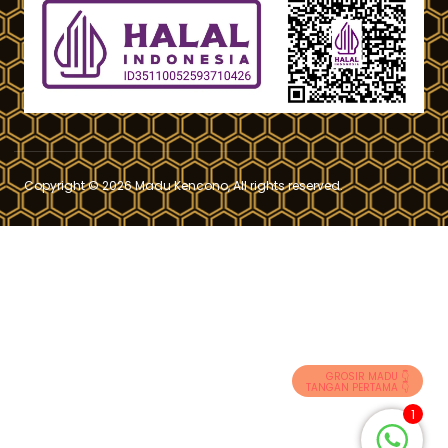
Copyright © 2026 Madu Kencono, All rights reserved.
GROSIR MADU 👇
TANGAN PERTAMA 👇
1