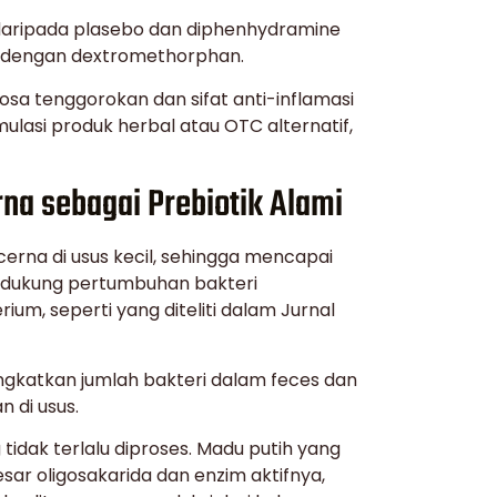
f daripada plasebo dan diphenhydramine
if dengan dextromethorphan.
sa tenggorokan dan sifat anti-inflamasi
ulasi produk herbal atau OTC alternatif,
na sebagai Prebiotik Alami
erna di usus kecil, sehingga mencapai
ndukung pertumbuhan bakteri
um, seperti yang diteliti dalam Jurnal
ingkatkan jumlah bakteri dalam feces dan
 di usus.
 tidak terlalu diproses. Madu putih yang
ar oligosakarida dan enzim aktifnya,