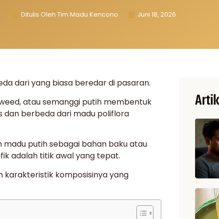
Ditulis Oleh
Tim Madu Kencono
Juni 18, 2026
a dari yang biasa beredar di pasaran.
Artik
fireweed, atau semanggi putih membentuk
s dan berbeda dari madu poliflora
 madu putih sebagai bahan baku atau
k adalah titik awal yang tepat.
an karakteristik komposisinya yang