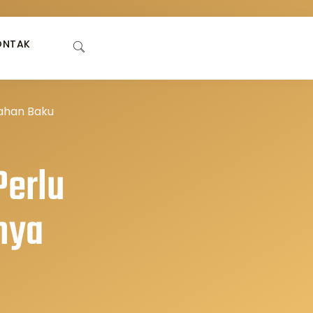
ONTAK
Bahan Baku
Perlu
nya