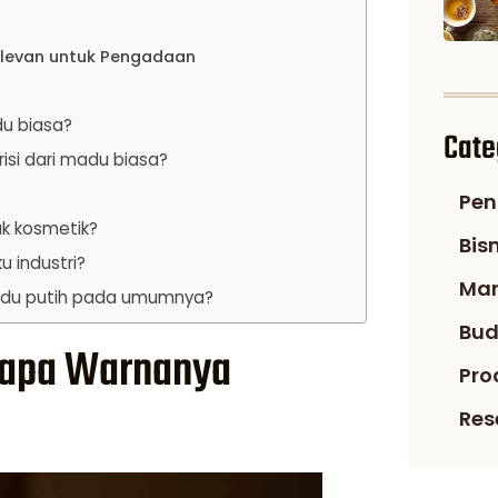
elevan untuk Pengadaan
u biasa?
Cate
si dari madu biasa?
Pen
k kosmetik?
Bis
u industri?
Man
du putih pada umumnya?
Bud
gapa Warnanya
Pro
Res