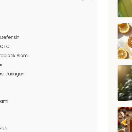
n Defensin
t OTC
ebiotik Alami
ir
i Jaringan
lami
Hati