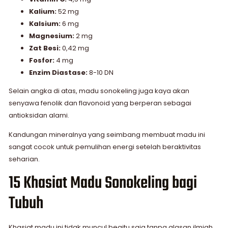
Kalium:
52 mg
Kalsium:
6 mg
Magnesium:
2 mg
Zat Besi:
0,42 mg
Fosfor:
4 mg
Enzim Diastase:
8-10 DN
Selain angka di atas, madu sonokeling juga kaya akan
senyawa fenolik dan flavonoid yang berperan sebagai
antioksidan alami.
Kandungan mineralnya yang seimbang membuat madu ini
sangat cocok untuk pemulihan energi setelah beraktivitas
seharian.
15 Khasiat Madu Sonokeling bagi
Tubuh
Khasiat madu ini tidak muncul begitu saja tanpa alasan ilmiah