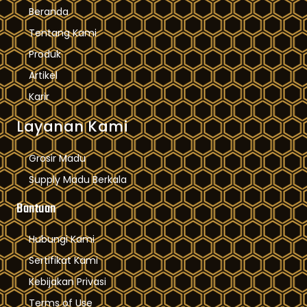
Beranda
Tentang Kami
Produk
Artikel
Karir
Layanan Kami
Grosir Madu
Supply Madu Berkala
Bantuan
Hubungi Kami
Sertifikat Kami
Kebijakan Privasi
Terms of Use