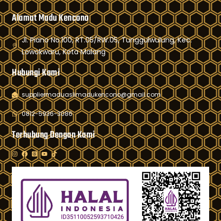
Alamat Madu Kencono
Jl. Piano No.100, RT.05/RW.05, Tunggulwulung, Kec.
Lowokwaru, Kota Malang
Hubungi Kami
suppliermaduaslimadukencono@gmail.com
0812-5936-3086
Terhubung Dengan Kami