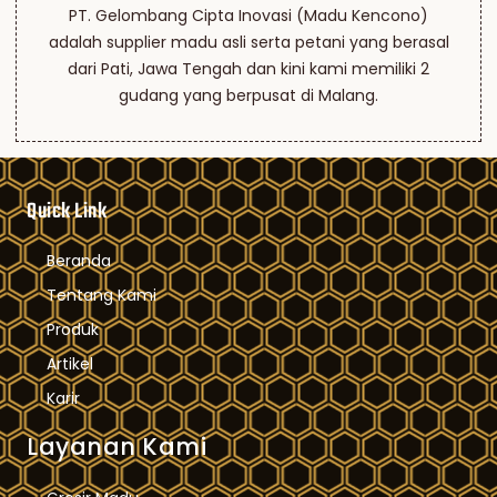
PT. Gelombang Cipta Inovasi (Madu Kencono)
adalah supplier madu asli serta petani yang berasal
dari Pati, Jawa Tengah dan kini kami memiliki 2
gudang yang berpusat di Malang.
Quick Link
Beranda
Tentang Kami
Produk
Artikel
Karir
Layanan Kami