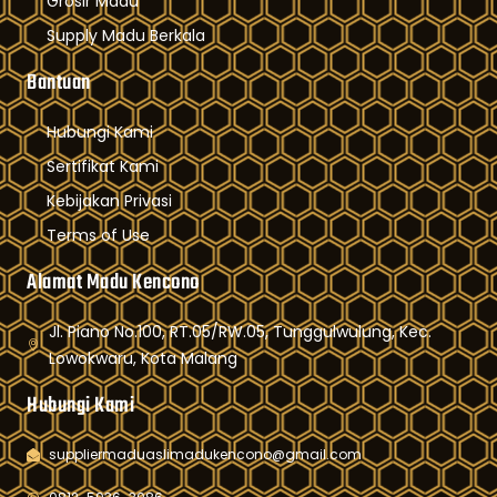
Grosir Madu
Supply Madu Berkala
Bantuan
Hubungi Kami
Sertifikat Kami
Kebijakan Privasi
Terms of Use
Alamat Madu Kencono
Jl. Piano No.100, RT.05/RW.05, Tunggulwulung, Kec.
Lowokwaru, Kota Malang
Hubungi Kami
suppliermaduaslimadukencono@gmail.com