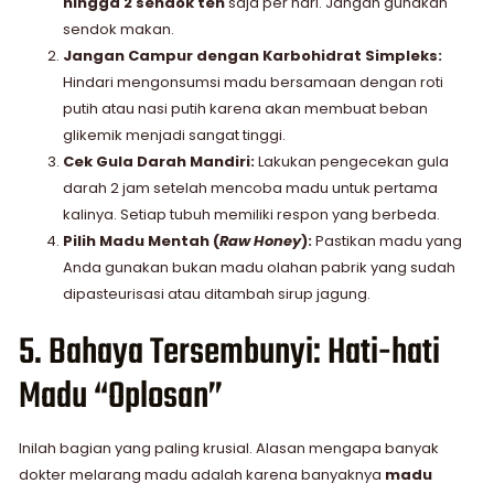
hingga 2 sendok teh
saja per hari. Jangan gunakan
sendok makan.
Jangan Campur dengan Karbohidrat Simpleks:
Hindari mengonsumsi madu bersamaan dengan roti
putih atau nasi putih karena akan membuat beban
glikemik menjadi sangat tinggi.
Cek Gula Darah Mandiri:
Lakukan pengecekan gula
darah 2 jam setelah mencoba madu untuk pertama
kalinya. Setiap tubuh memiliki respon yang berbeda.
Pilih Madu Mentah (
Raw Honey
):
Pastikan madu yang
Anda gunakan bukan madu olahan pabrik yang sudah
dipasteurisasi atau ditambah sirup jagung.
5. Bahaya Tersembunyi: Hati-hati
Madu “Oplosan”
Inilah bagian yang paling krusial. Alasan mengapa banyak
dokter melarang madu adalah karena banyaknya
madu