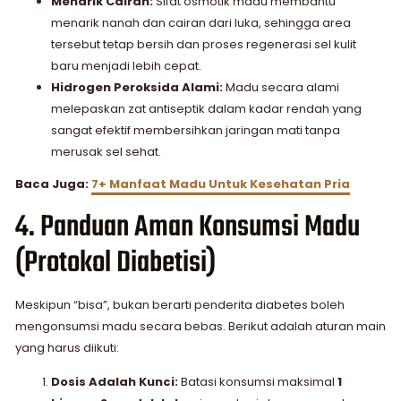
Menarik Cairan:
Sifat osmotik madu membantu
menarik nanah dan cairan dari luka, sehingga area
tersebut tetap bersih dan proses regenerasi sel kulit
baru menjadi lebih cepat.
Hidrogen Peroksida Alami:
Madu secara alami
melepaskan zat antiseptik dalam kadar rendah yang
sangat efektif membersihkan jaringan mati tanpa
merusak sel sehat.
Baca Juga:
7+ Manfaat Madu Untuk Kesehatan Pria
4. Panduan Aman Konsumsi Madu
(Protokol Diabetisi)
Meskipun “bisa”, bukan berarti penderita diabetes boleh
mengonsumsi madu secara bebas. Berikut adalah aturan main
yang harus diikuti:
Dosis Adalah Kunci:
Batasi konsumsi maksimal
1