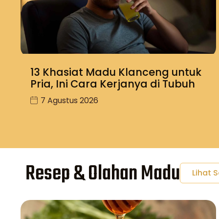
13 Khasiat Madu Klanceng untuk
Pria, Ini Cara Kerjanya di Tubuh
7 Agustus 2026
Resep & Olahan Madu
Lihat 