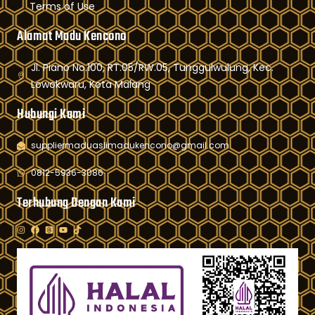
Terms of Use
Alamat Madu Kencono
Jl. Piano No.100, RT.05/RW.05, Tunggulwulung, Kec.
Lowokwaru, Kota Malang
Hubungi Kami
suppliermaduaslimadukencono@gmail.com
0812-5936-3086
Terhubung Dengan Kami