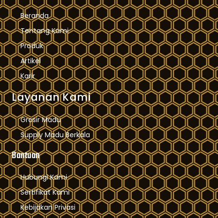
Beranda
Tentang Kami
Produk
Artikel
Karir
Layanan Kami
Grosir Madu
Supply Madu Berkala
Bantuan
Hubungi Kami
Sertifikat Kami
Kebijakan Privasi