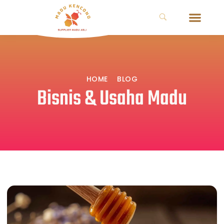
HOME
BLOG
Bisnis & Usaha Madu