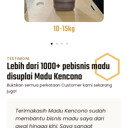
15-25kg
TESTIMONI
Lebih dari 1000+ pebisnis madu
disuplai Madu Kencono
Buktikan semua perkataan Customer kami sekarang
juga!
Saya sudah berbisnis madu cukup
lama sejauh ini seringkali berganti
Supplier. Akhirnya setelah saya