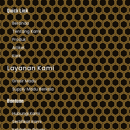
Quick Link
Beranda
Tentang Kami
Produk
Artikel
Karir
Layanan Kami
Grosir Madu
Supply Madu Berkala
Bantuan
Hubungi Kami
Sertifikat Kami
Kebijakan Privasi