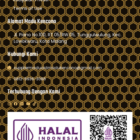
Terms of Use
Alamat Madu Kencono
Jl. Piano No.100, RT.05/RW.05, Tunggulwulung, Kec.
Lowokwaru, Kota Malang
Hubungi Kami
suppliermaduaslimadukencono@gmail.com
0812-5936-3086
Terhubung Dengan Kami