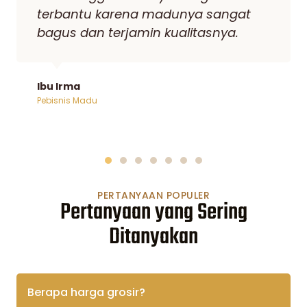
bertemu Madu Kencono saya tidak
pernah lagi berganti Supplier karena
madu dari sini sangat disukai
Konsumen saya.
Bpk Reza
Pebisnis Madu
PERTANYAAN POPULER
Pertanyaan yang Sering
Ditanyakan
Berapa harga grosir?