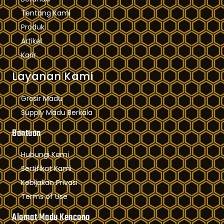
Tentang Kami
Produk
Artikel
Karir
Layanan Kami
Grosir Madu
Supply Madu Berkala
Bantuan
Hubungi Kami
Sertifikat Kami
Kebijakan Privasi
Terms of Use
Alamat Madu Kencono