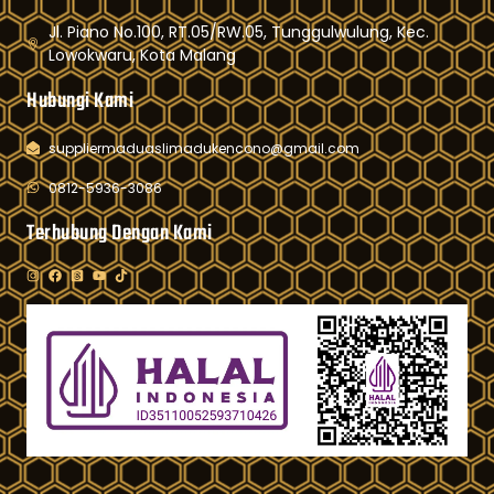
Jl. Piano No.100, RT.05/RW.05, Tunggulwulung, Kec.
Lowokwaru, Kota Malang
Hubungi Kami
suppliermaduaslimadukencono@gmail.com
0812-5936-3086
Terhubung Dengan Kami