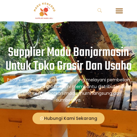
Supplier Madu Banjarmasin
Untuk Toko Grosir Dan Usaha
Petani madu sekaligus supplier yang melayani pembelian
madu asli secara grosir. Kami membantu distributor dan
reseller mendapatkan madu murni langsung dari
sumbernya.
Hubungi Kami Sekarang