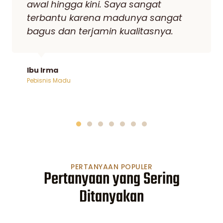
Supplier. Akhirnya setelah saya
bertemu Madu Kencono saya tidak
pernah lagi berganti Supplier karena
madu dari sini sangat disukai
Konsumen saya.
Bpk Reza
Pebisnis Madu
PERTANYAAN POPULER
Pertanyaan yang Sering
Ditanyakan