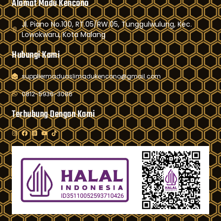
Alamat Madu Kencono
Jl. Piano No.100, RT.05/RW.05, Tunggulwulung, Kec.
Lowokwaru, Kota Malang
Hubungi Kami
suppliermaduaslimadukencono@gmail.com
0812-5936-3086
Terhubung Dengan Kami