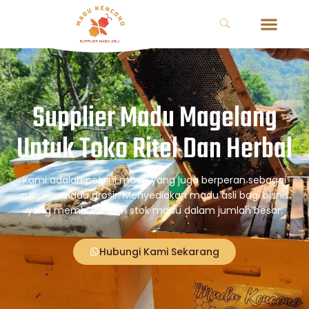
Supplier Madu Magelang
Untuk Toko Ritel Dan Herbal
Kami adalah petani madu yang juga berperan sebagai
supplier madu grosir. Menyediakan madu asli bagi bisnis
yang membutuhkan stok madu dalam jumlah besar.
Hubungi Kami Sekarang