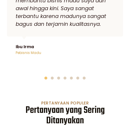
lama sejauh ini seringkali berganti
Supplier. Akhirnya setelah saya
bertemu Madu Kencono saya tidak
pernah lagi berganti Supplier karena
madu dari sini sangat disukai
Konsumen saya.
Bpk Reza
Pebisnis Madu
PERTANYAAN POPULER
Pertanyaan yang Sering
Ditanyakan