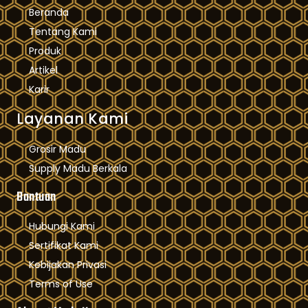
Beranda
Tentang Kami
Produk
Artikel
Karir
Layanan Kami
Grosir Madu
Supply Madu Berkala
Bantuan
Hubungi Kami
Sertifikat Kami
Kebijakan Privasi
Terms of Use