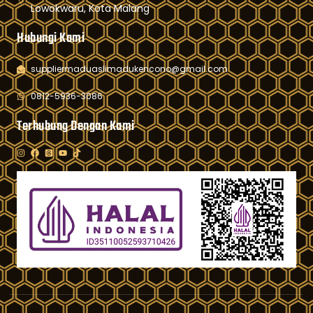
Lowokwaru, Kota Malang
Hubungi Kami
suppliermaduaslimadukencono@gmail.com
0812-5936-3086
Terhubung Dengan Kami