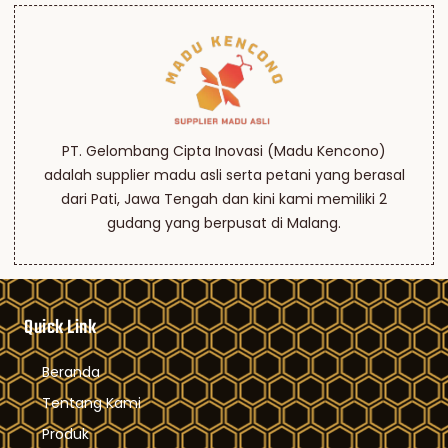
PT. Gelombang Cipta Inovasi (Madu Kencono)
adalah supplier madu asli serta petani yang berasal
dari Pati, Jawa Tengah dan kini kami memiliki 2
gudang yang berpusat di Malang.
Quick Link
Beranda
Tentang Kami
Produk