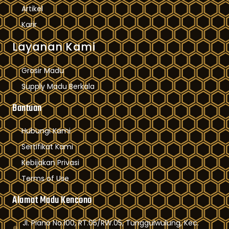
Artikel
Karir
Layanan Kami
Grosir Madu
Supply Madu Berkala
Bantuan
Hubungi Kami
Sertifikat Kami
Kebijakan Privasi
Terms of Use
Alamat Madu Kencono
Jl. Piano No.100, RT.05/RW.05, Tunggulwulung, Kec.