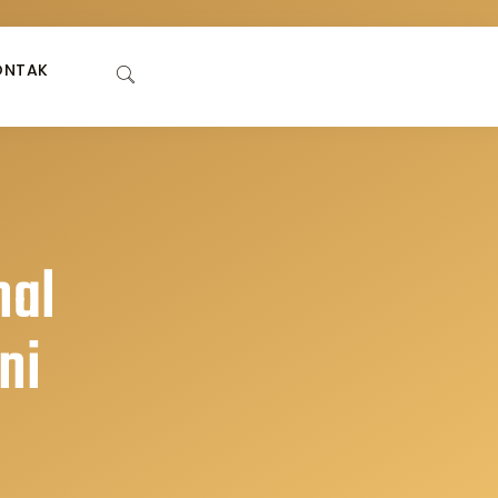
ONTAK
hal
ni