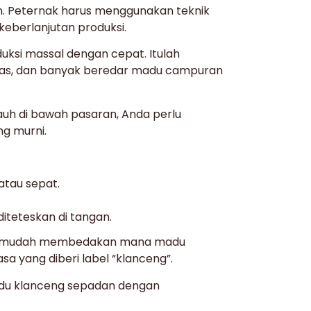
an. Peternak harus menggunakan teknik
keberlanjutan produksi.
oduksi massal dengan cepat. Itulah
batas, dan banyak beredar madu campuran
uh di bawah pasaran, Anda perlu
g murni.
atau sepat.
iteteskan di tangan.
bih mudah membedakan mana madu
a yang diberi label “klanceng”.
du klanceng sepadan dengan