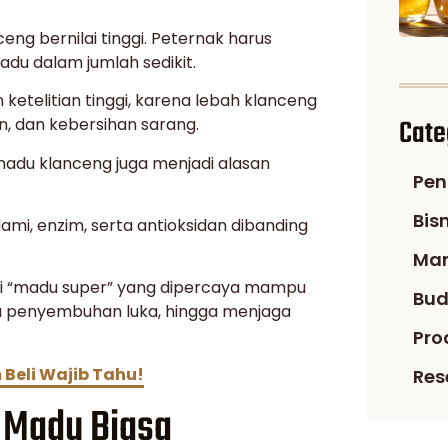
ng bernilai tinggi. Peternak harus
u dalam jumlah sedikit.
etelitian tinggi, karena lebah klanceng
Cate
n, dan kebersihan sarang.
i madu klanceng juga menjadi alasan
Pen
Bis
ami, enzim, serta antioksidan dibanding
Man
gai “madu super” yang dipercaya mampu
Bud
u penyembuhan luka, hingga menjaga
Pro
 Beli Wajib Tahu!
Res
 Madu Biasa