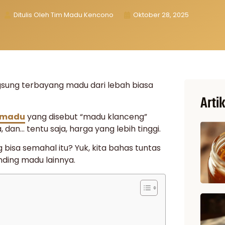
Ditulis Oleh
Tim Madu Kencono
Oktober 28, 2025
gsung terbayang madu dari lebah biasa
Artik
s madu
yang disebut “madu klanceng”
, dan… tentu saja, harga yang lebih tinggi.
isa semahal itu? Yuk, kita bahas tuntas
ding madu lainnya.