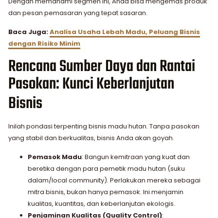
Dengan memahami segmen ini, Anda bisa mengemas produk
dan pesan pemasaran yang tepat sasaran.
Baca Juga:
Analisa Usaha Lebah Madu, Peluang Bisnis
dengan Risiko Minim
Rencana Sumber Daya dan Rantai
Pasokan: Kunci Keberlanjutan
Bisnis
Inilah pondasi terpenting bisnis madu hutan. Tanpa pasokan
yang stabil dan berkualitas, bisnis Anda akan goyah.
Pemasok Madu
: Bangun kemitraan yang kuat dan
beretika dengan para pemetik madu hutan (suku
dalam/local community). Perlakukan mereka sebagai
mitra bisnis, bukan hanya pemasok. Ini menjamin
kualitas, kuantitas, dan keberlanjutan ekologis.
Penjaminan Kualitas (Quality Control)
: