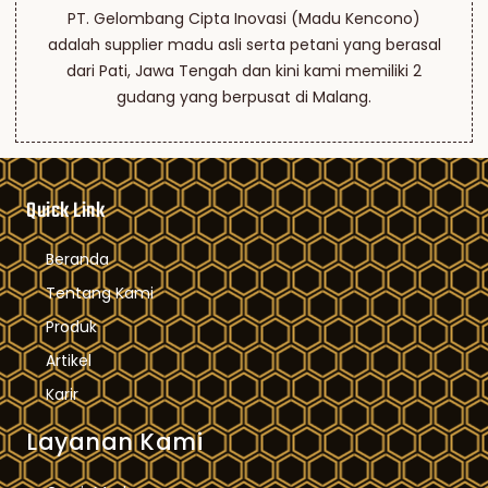
PT. Gelombang Cipta Inovasi (Madu Kencono)
adalah supplier madu asli serta petani yang berasal
dari Pati, Jawa Tengah dan kini kami memiliki 2
gudang yang berpusat di Malang.
Quick Link
Beranda
Tentang Kami
Produk
Artikel
Karir
Layanan Kami