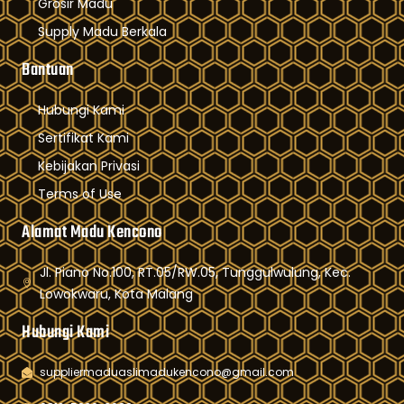
Grosir Madu
Supply Madu Berkala
Bantuan
Hubungi Kami
Sertifikat Kami
Kebijakan Privasi
Terms of Use
Alamat Madu Kencono
Jl. Piano No.100, RT.05/RW.05, Tunggulwulung, Kec.
Lowokwaru, Kota Malang
Hubungi Kami
suppliermaduaslimadukencono@gmail.com