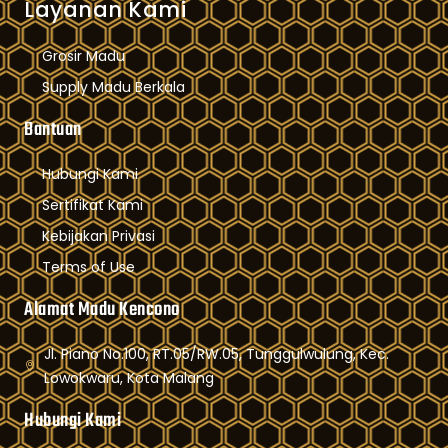
Layanan Kami
Grosir Madu
Supply Madu Berkala
Bantuan
Hubungi Kami
Sertifikat Kami
Kebijakan Privasi
Terms of Use
Alamat Madu Kencono
Jl. Piano No.100, RT.05/RW.05, Tunggulwulung, Kec.
Lowokwaru, Kota Malang
Hubungi Kami