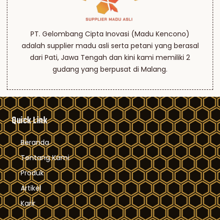
PT. Gelombang Cipta Inovasi (Madu Kencono)
adalah supplier madu asli serta petani yang berasal
dari Pati, Jawa Tengah dan kini kami memiliki 2
gudang yang berpusat di Malang.
Quick Link
Beranda
Tentang Kami
Produk
Artikel
Karir