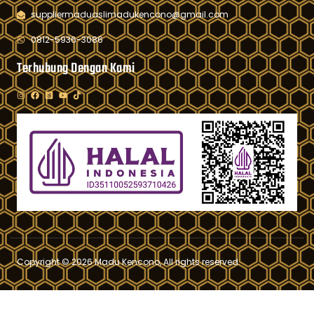
suppliermaduaslimadukencono@gmail.com
0812-5936-3086
Terhubung Dengan Kami
Copyright © 2026 Madu Kencono, All rights reserved.