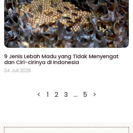
9 Jenis Lebah Madu yang Tidak Menyengat
dan Ciri-cirinya di Indonesia
24 Juli 2026
<
1
2
3
…
5
>