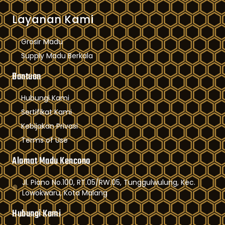
Layanan Kami
Grosir Madu
Supply Madu Berkala
Bantuan
Hubungi Kami
Sertifikat Kami
Kebijakan Privasi
Terms of Use
Alamat Madu Kencono
Jl. Piano No.100, RT.05/RW.05, Tunggulwulung, Kec.
Lowokwaru, Kota Malang
Hubungi Kami