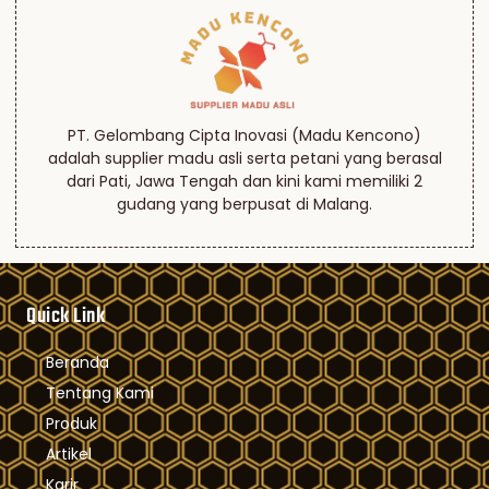
PT. Gelombang Cipta Inovasi (Madu Kencono)
adalah supplier madu asli serta petani yang berasal
dari Pati, Jawa Tengah dan kini kami memiliki 2
gudang yang berpusat di Malang.
Quick Link
Beranda
Tentang Kami
Produk
Artikel
Karir