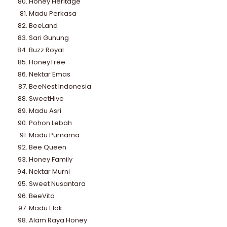
Honey Heritage
Madu Perkasa
BeeLand
Sari Gunung
Buzz Royal
HoneyTree
Nektar Emas
BeeNest Indonesia
SweetHive
Madu Asri
Pohon Lebah
Madu Purnama
Bee Queen
Honey Family
Nektar Murni
Sweet Nusantara
BeeVita
Madu Elok
Alam Raya Honey