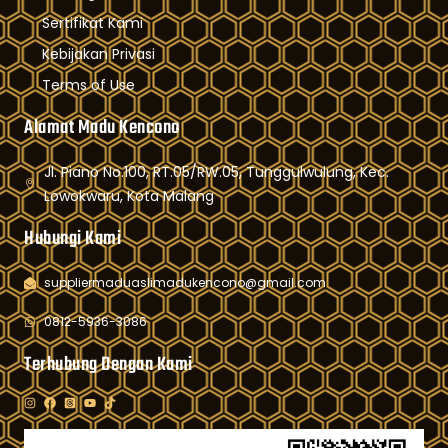
Sertifikat Kami
Kebijakan Privasi
Terms of Use
Alamat Madu Kencono
Jl. Piano No.100, RT.05/RW.05, Tunggulwulung, Kec.
Lowokwaru, Kota Malang
Hubungi Kami
suppliermaduaslimadukencono@gmail.com
0812-5936-3086
Terhubung Dengan Kami