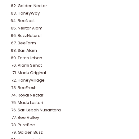
Golden Nectar
HoneyWay
BeeNest
Nektar Alam
BuzzNatural
BeeFarm
Sari Alam
Tetes Lebah
Alami Sehat
Madu Original
HoneyVillage
BeeFresh
Royal Nectar
Madu Lestari
Sari Lebah Nusantara
Bee Valley
PureBee
Golden Buzz