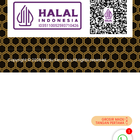
Copyright © 2026 Madu Kencono, All rights reserved.
GROSIR MADU 👇
TANGAN PERTAMA 👇
1