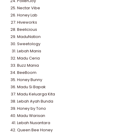
PollenJoy
Nectar Vibe
Honey Lab
Hiveworks
Beelicious
MaduNation
Sweetology
Lebah Manis
Madu Ceria
Buzz Mania
BeeBoom
Honey Bunny
Madu Si Bapak
Madu Keluarga Kita
Lebah Ayah Bunda
Honey by Tono
Madu Warisan
Lebah Nusantara
Queen Bee Honey