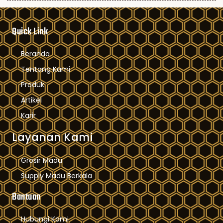
Quick Link
Beranda
Tentang Kami
Produk
Artikel
Karir
Layanan Kami
Grosir Madu
Supply Madu Berkala
Bantuan
Hubungi Kami