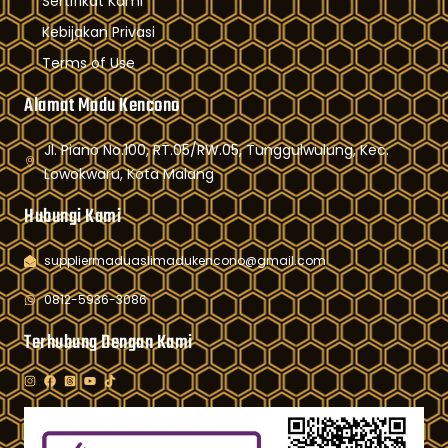
Sertifikat Kami
Kebijakan Privasi
Terms of Use
Alamat Madu Kencono
Jl. Piano No.100, RT.05/RW.05, Tunggulwulung, Kec.
Lowokwaru, Kota Malang
Hubungi Kami
suppliermaduaslimadukencono@gmail.com
0812-5936-3086
Terhubung Dengan Kami