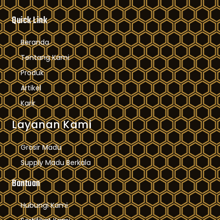
Quick Link
Beranda
Tentang Kami
Produk
Artikel
Karir
Layanan Kami
Grosir Madu
Supply Madu Berkala
Bantuan
Hubungi Kami